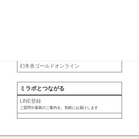
ご予約以外のご相談・ご依頼はこちらから
執筆・掲載記事
お金と暮らしについて、各メディアで綴っています
note
オールアバウト
幻冬舎ゴールドオンライン
ミラボとつながる
LINE登録
ご質問や最新のご案内を、気軽にお届けします