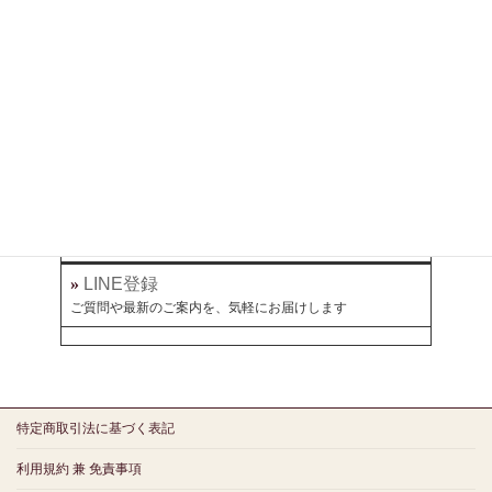
執筆・掲載記事
お金と暮らしについて、各メディアで綴っています
»
note
»
オールアバウト
»
幻冬舎ゴールドオンライン
ミラボとつながる
»
LINE登録
ご質問や最新のご案内を、気軽にお届けします
特定商取引法に基づく表記
利用規約 兼 免責事項