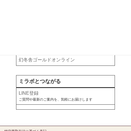
ご予約以外のご相談・ご依頼はこちらから
執筆・掲載記事
お金と暮らしについて、各メディアで綴っています
note
オールアバウト
幻冬舎ゴールドオンライン
ミラボとつながる
LINE登録
ご質問や最新のご案内を、気軽にお届けします