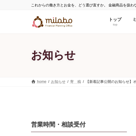
コ
ナ
これからの働き方とお金を、どう選び直すか。 金融商品を扱わ
ン
ビ
テ
ゲ
トップ
ン
ー
top
ツ
シ
へ
ョ
ス
ン
お知らせ
キ
に
ッ
移
プ
動
home
お知らせ
寄 稿
【新着記事公開のお知らせ】
営業時間・相談受付