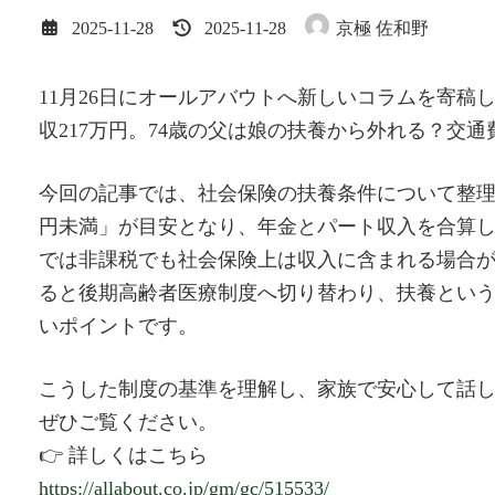
最
2025-11-28
2025-11-28
京極 佐和野
終
更
新
11月26日にオールアバウトへ新しいコラムを寄稿
日
収217万円。74歳の父は娘の扶養から外れる？交
時
:
今回の記事では、社会保険の扶養条件について整理し
円未満」が目安となり、年金とパート収入を合算
では非課税でも社会保険上は収入に含まれる場合が
ると後期高齢者医療制度へ切り替わり、扶養とい
いポイントです。
こうした制度の基準を理解し、家族で安心して話
ぜひご覧ください。
👉 詳しくはこちら
https://allabout.co.jp/gm/gc/515533/