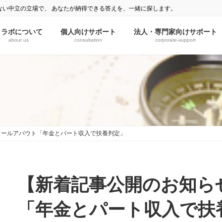
ない中立の立場で、 あなたが納得できる答えを、一緒に探します。
ミラボについて
個人向けサポート
法人・専門家向けサポート
about us
consultation
corporate-support
オールアバウト「年金とパート収入で扶養判定」
【新着記事公開のお知ら
「年金とパート収入で扶