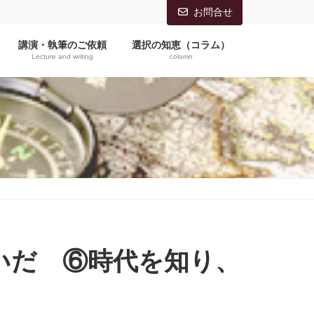
お問合せ
講演・執筆のご依頼
選択の知恵（コラム）
Lecture and writing
column
いだ ⑥時代を知り、