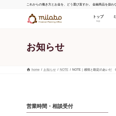
コ
ナ
これからの働き方とお金を、どう選び直すか。 金融商品を扱わ
ン
ビ
テ
ゲ
トップ
ン
ー
top
ツ
シ
へ
ョ
ス
ン
お知らせ
キ
に
ッ
移
プ
動
home
お知らせ
NOTE
NOTE｜感情と勘定のあいだ
営業時間・相談受付