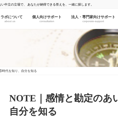
ない中立の立場で、 あなたが納得できる答えを、一緒に探します。
ミラボについて
個人向けサポート
法人・専門家向けサポート
about us
consultation
corporate-support
 ⑥時代を知り、自分を知る
NOTE｜感情と勘定のあ
自分を知る