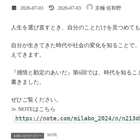
最
2026-07-03
2026-07-03
京極 佐和野
終
更
新
人生を選び直すとき、自分のことだけを見つめて
日
時
:
自分が生きてきた時代や社会の変化を知ることで
えてきます。
『感情と勘定のあいだ』第6回では、時代を知るこ
書きました。
ぜひご覧ください。
≫ NOTEはこちら
https://note.com/milabo_2024/n/n213d
NOTE
お知らせカテゴリー