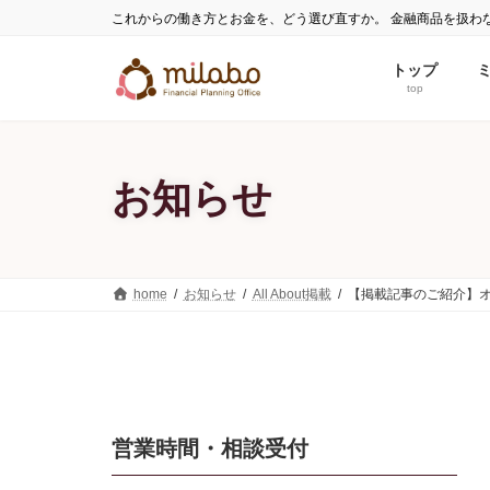
コ
ナ
これからの働き方とお金を、どう選び直すか。 金融商品を扱わ
ン
ビ
テ
ゲ
トップ
ン
ー
top
ツ
シ
へ
ョ
ス
ン
お知らせ
キ
に
ッ
移
プ
動
home
お知らせ
All About掲載
【掲載記事のご紹介】
営業時間・相談受付