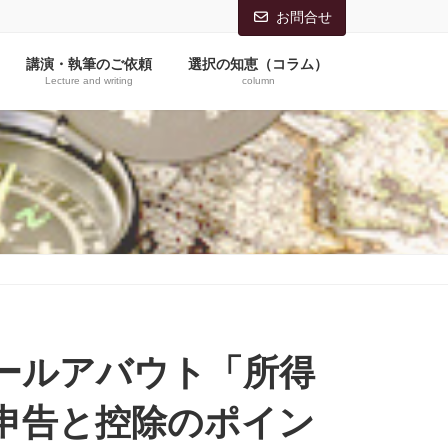
お問合せ
講演・執筆のご依頼
選択の知恵（コラム）
Lecture and writing
column
ールアバウト「所得
申告と控除のポイン