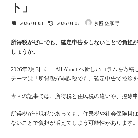
ト」
最
2026-04-08
2026-04-07
京極 佐和野
終
更
新
所得税がゼロでも、確定申告をしないことで負担
日
しょうか。
時
:
2026年2月3日に、All About へ新しいコラムを寄
テーマは「所得税が非課税でも、確定申告で控除
今回の記事では、所得税と住民税の違いや、控除
所得税が非課税であっても、住民税や社会保険料
ないことで負担が増えてしまう可能性があります