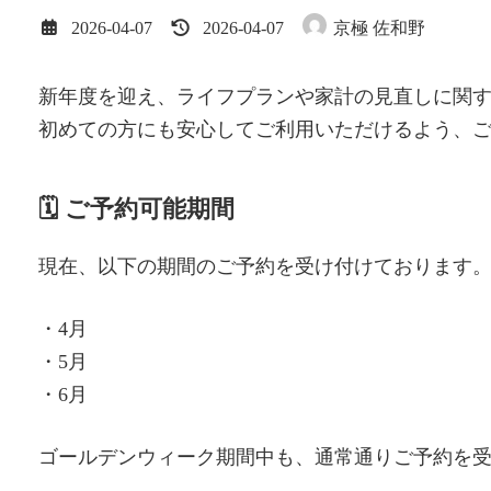
最
2026-04-07
2026-04-07
京極 佐和野
終
更
新
新年度を迎え、ライフプランや家計の見直しに関
日
初めての方にも安心してご利用いただけるよう、
時
:
🗓️ ご予約可能期間
現在、以下の期間のご予約を受け付けております
・4月
・5月
・6月
ゴールデンウィーク期間中も、通常通りご予約を