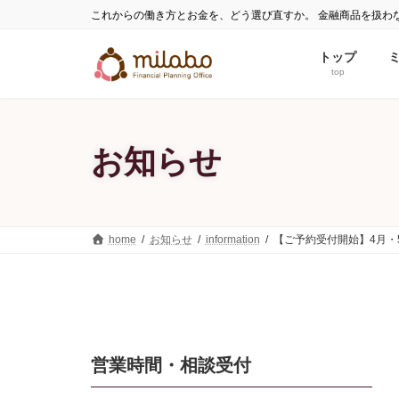
コ
ナ
これからの働き方とお金を、どう選び直すか。 金融商品を扱わ
ン
ビ
テ
ゲ
トップ
ン
ー
top
ツ
シ
へ
ョ
ス
ン
お知らせ
キ
に
ッ
移
プ
動
home
お知らせ
information
【ご予約受付開始】4月・
営業時間・相談受付