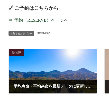
🔗 ご予約はこちらから
⇒ 予約（RESERVE）ページ
へ
information
お知らせカテゴリー
前の記事
平均寿命・平均余命を最新データに更新しました（令和6年簡易生命表）
2026-04-07