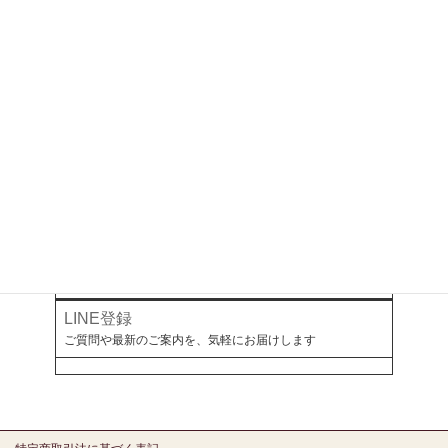
ご予約以外のご相談・ご依頼はこちらから
執筆・掲載記事
お金と暮らしについて、各メディアで綴っています
note
オールアバウト
幻冬舎ゴールドオンライン
ミラボとつながる
LINE登録
ご質問や最新のご案内を、気軽にお届けします