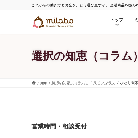
コ
ナ
これからの働き方とお金を、どう選び直すか。 金融商品を扱わ
ン
ビ
テ
ゲ
トップ
ン
ー
top
ツ
シ
へ
ョ
ス
ン
選択の知恵（コラム
キ
に
ッ
移
プ
動
home
選択の知恵（コラム）
ライフプラン
ひとり親
営業時間・相談受付