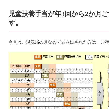
更
新
児童扶養手当が年3回から2か月
日
時
す。
:
今月は、現況届の月なので届を出された方は、ご