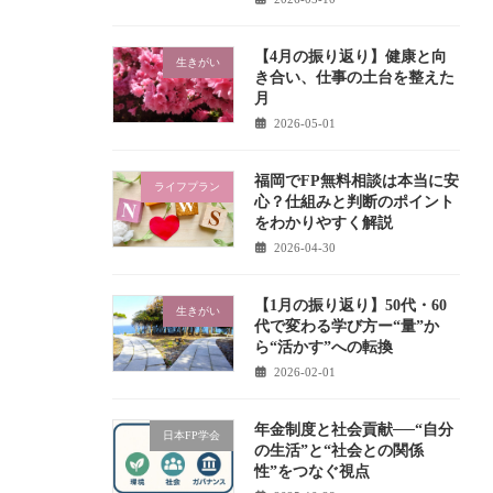
【4月の振り返り】健康と向
生きがい
き合い、仕事の土台を整えた
月
2026-05-01
福岡でFP無料相談は本当に安
ライフプラン
心？仕組みと判断のポイント
をわかりやすく解説
2026-04-30
【1月の振り返り】50代・60
生きがい
代で変わる学び方ー“量”か
ら“活かす”への転換
2026-02-01
年金制度と社会貢献──“自分
日本FP学会
の生活”と“社会との関係
性”をつなぐ視点