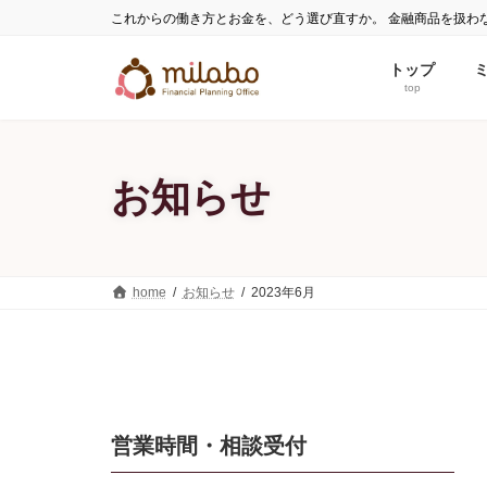
コ
ナ
これからの働き方とお金を、どう選び直すか。 金融商品を扱わ
ン
ビ
テ
ゲ
トップ
ン
ー
top
ツ
シ
へ
ョ
ス
ン
お知らせ
キ
に
ッ
移
プ
動
home
お知らせ
2023年6月
営業時間・相談受付