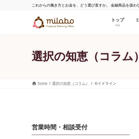
コ
ナ
これからの働き方とお金を、どう選び直すか。 金融商品を扱わ
ン
ビ
テ
ゲ
トップ
ン
ー
top
ツ
シ
へ
ョ
ス
ン
選択の知恵（コラム
キ
に
ッ
移
プ
動
home
選択の知恵（コラム）
ガイドライン
営業時間・相談受付