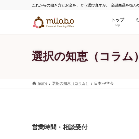
コ
ナ
これからの働き方とお金を、どう選び直すか。 金融商品を扱わ
ン
ビ
テ
ゲ
トップ
ン
ー
top
ツ
シ
へ
ョ
ス
ン
選択の知恵（コラム
キ
に
ッ
移
プ
動
home
選択の知恵（コラム）
日本FP学会
営業時間・相談受付