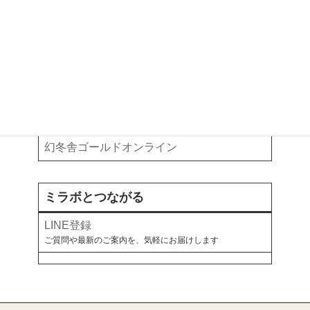
ご予約以外のご相談・ご依頼はこちらから
執筆・掲載記事
お金と暮らしについて、各メディアで綴っています
note
オールアバウト
幻冬舎ゴールドオンライン
ミラボとつながる
LINE登録
ご質問や最新のご案内を、気軽にお届けします